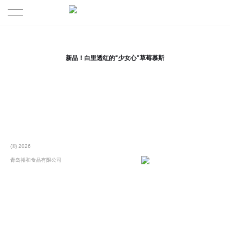
企业简介
新品！白里透红的“少女心”草莓慕斯
产品展示
新品上市
裕和动态
(©) 2026
青岛裕和食品有限公司