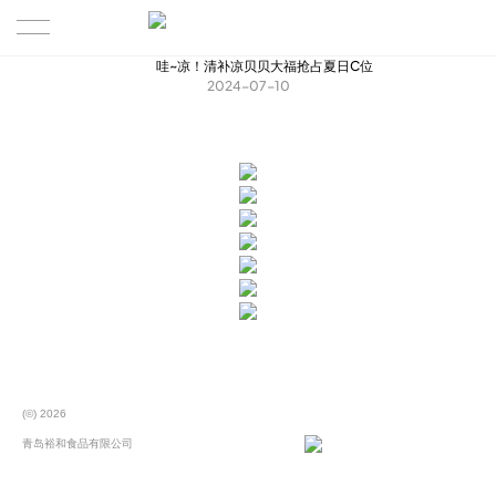
哇~凉！清补凉贝贝大福抢占夏日C位
企业简介
2024-07-10
产品展示
新品上市
裕和动态
(©) 2026
青岛裕和食品有限公司